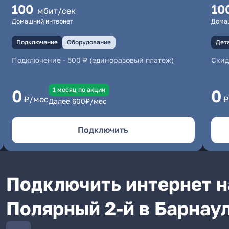
100
10
мбит/сек
Домашний интернет
Дома
Подключение
Оборудование
Дет
Подключение
-
500 ₽ (единоразовый платеж)
Скид
1 месяц по акции
0
0
₽/мес
₽
Далее
600
₽/мес
Подключить
Подключить интернет н
Полярный 2-й в Барнау