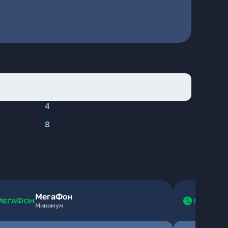
4
8
МегаФон
Минимум