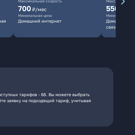
Максимальная скорость
Максимальная 
700
550
₽/мес
₽/мес
Минимальная цена
Минимальная ц
ная
Домашний интернет
Домашний инт
связь
ступных тарифов - 68. Вы можете выбрать
йте заявку на подходящий тариф, учитывая