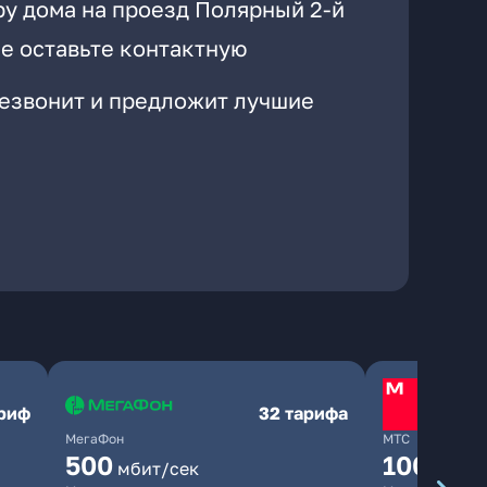
ру дома на проезд Полярный 2-й
е оставьте контактную
резвонит и предложит лучшие
ариф
32 тарифа
МегаФон
МТС
500
1000
мбит/сек
мби