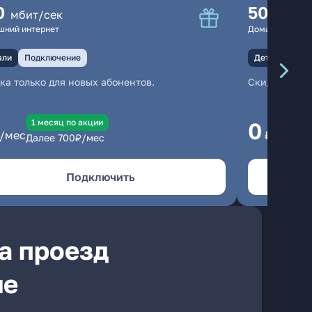
0
500
мбит/сек
мбит
шний интернет
Домашний инте
али
Подключение
Детали
Под
ка только для новых абонентов.
Скидка тольк
1 месяц по акции
1
0
/мес
₽/мес
Далее
700
₽/мес
Да
Подключить
а проезд
ле