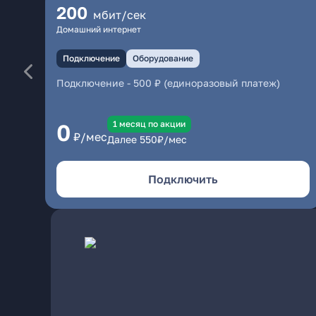
200
мбит/сек
Домашний интернет
Подключение
Оборудование
Подключение
-
500 ₽ (единоразовый платеж)
1 месяц по акции
0
₽/мес
Далее
550
₽/мес
Подключить