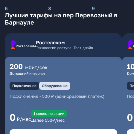
6
8
9
Лучшие тарифы на пер Перевозный в
Барнауле
Ростелеком
Технологии доступа. Тест-драйв
200
1
мбит/сек
Домашний интернет
Дом
Подключение
Оборудование
По
Подключение
-
500 ₽ (единоразовый платеж)
По
1 месяц по акции
0
0
₽/мес
Далее
550
₽/мес