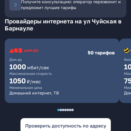
Получите консультацию: оператор перезвонит и
предложит лучшие тарифы
Провайдеры интернета на ул Чуйская в
Барнауле
50 тарифов
Дом.ру
бил
1000
1
мбит/сек
Максимальная скорость
Мак
1050
7
₽/мес
Минимальная цена
Мин
Домашний интернет, ТВ
До
Проверить доступность по адресу