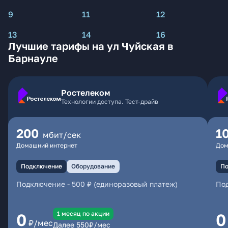
9
11
12
13
14
16
Лучшие тарифы на ул Чуйская в
Барнауле
Ростелеком
Технологии доступа. Тест-драйв
200
1
мбит/сек
Домашний интернет
Дом
Подключение
Оборудование
По
Подключение
-
500 ₽ (единоразовый платеж)
По
1 месяц по акции
0
0
₽/мес
Далее
550
₽/мес