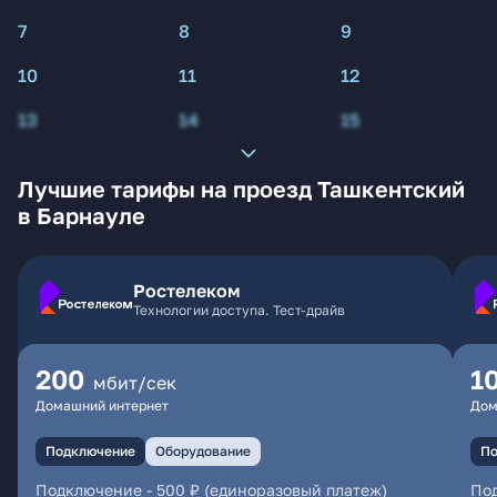
7
8
9
10
11
12
13
14
15
Лучшие тарифы на проезд Ташкентский
в Барнауле
Ростелеком
Технологии доступа. Тест-драйв
200
1
мбит/сек
Домашний интернет
Дом
Подключение
Оборудование
По
Подключение
-
500 ₽ (единоразовый платеж)
По