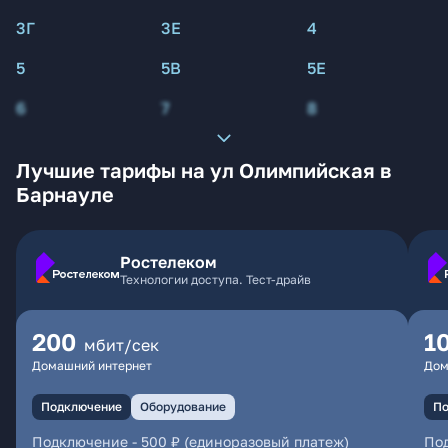
3Г
3Е
4
5
5В
5Е
6
7
8
Лучшие тарифы на ул Олимпийская в
Барнауле
Ростелеком
Технологии доступа. Тест-драйв
200
1
мбит/сек
Домашний интернет
Дом
Подключение
Оборудование
По
Подключение
-
500 ₽ (единоразовый платеж)
По