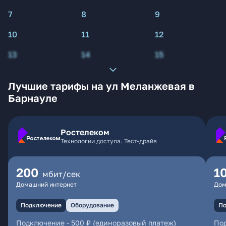
7
8
9
10
11
12
13
14
15
Лучшие тарифы на ул Меланжевая в
Барнауле
Ростелеком
Технологии доступа. Тест-драйв
200
1
мбит/сек
Домашний интернет
Дом
Подключение
Оборудование
По
Подключение
-
500 ₽ (единоразовый платеж)
По