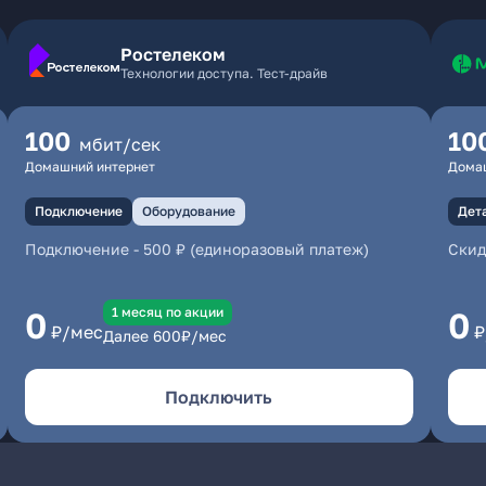
Ростелеком
Технологии доступа. Тест-драйв
100
10
мбит/сек
Домашний интернет
Дома
Подключение
Оборудование
Дет
Подключение
-
500 ₽ (единоразовый платеж)
Скид
1 месяц по акции
0
0
₽/мес
₽
Далее
600
₽/мес
Подключить