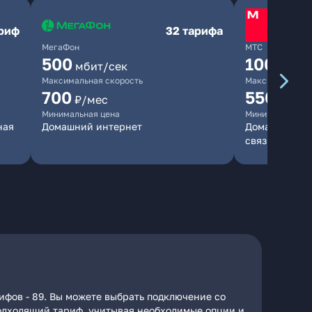
ариф
32 тарифа
МегаФон
МТС
500
1000
мбит/сек
мби
Максимальная скорость
Максимальная 
700
550
₽/мес
₽/мес
Минимальная цена
Минимальная ц
ная
Домашний интернет
Домашний инт
связь
ифов - 89. Вы можете выбрать подключение со
 подходящий тариф, учитывая необходимые опции и