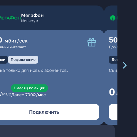
МегаФон
Минимум
0
500
мбит/сек
мбит
шний интернет
Домашний инте
али
Подключение
Детали
Под
ка только для новых абонентов.
Скидка тольк
1 месяц по акции
1
0
/мес
₽/мес
Далее
700
₽/мес
Да
Подключить