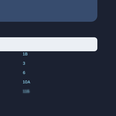
1В
3
6
10А
11Б