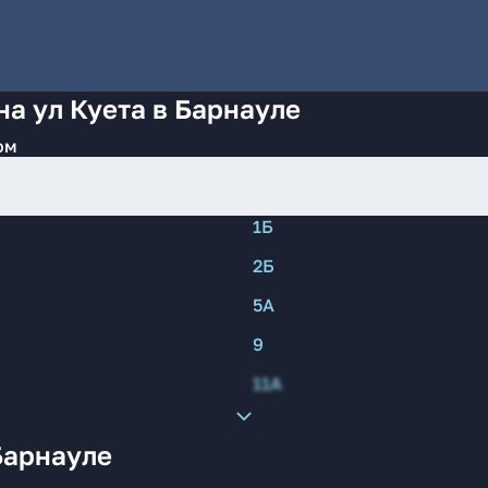
на ул Куета в Барнауле
ом
1Б
2Б
5А
9
11А
Барнауле