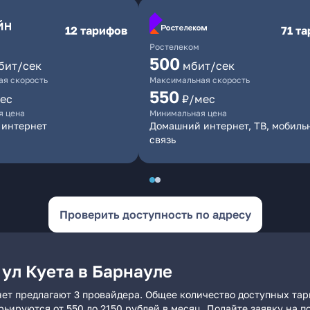
12 тарифов
71 т
Ростелеком
500
бит/сек
мбит/сек
я скорость
Максимальная скорость
550
ес
₽/мес
я цена
Минимальная цена
 интернет
Домашний интернет, ТВ, мобиль
связь
Проверить доступность по адресу
ул Куета в Барнауле
нет предлагают 3 провайдера. Общее количество доступных тар
арьируются от 550 до 2150 рублей в месяц. Подайте заявку на