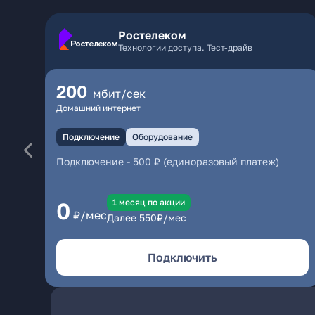
Ростелеком
Технологии доступа. Тест-драйв
200
мбит/сек
Домашний интернет
Подключение
Оборудование
Подключение
-
500 ₽ (единоразовый платеж)
1 месяц по акции
0
₽/мес
Далее
550
₽/мес
Подключить