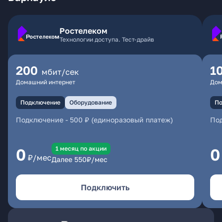
Ростелеком
Технологии доступа. Тест-драйв
200
1
мбит/сек
Домашний интернет
Дом
Подключение
Оборудование
По
Подключение
-
500 ₽ (единоразовый платеж)
По
1 месяц по акции
0
0
₽/мес
Далее
550
₽/мес
Подключить