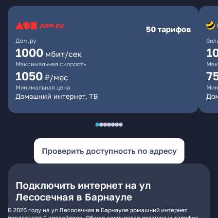
50 тарифов
Дом.ру
бил
1000
1
мбит/сек
Максимальная скорость
Мак
1050
7
₽/мес
Минимальная цена
Мин
Домашний интернет, ТВ
До
Проверить доступность по адресу
Подключить интернет на ул
Лесосечная в Барнауле
В 2026 году на ул Лесосечная в Барнауле домашний интернет
предлагают 2 провайдера. Общее количество доступных тарифов -