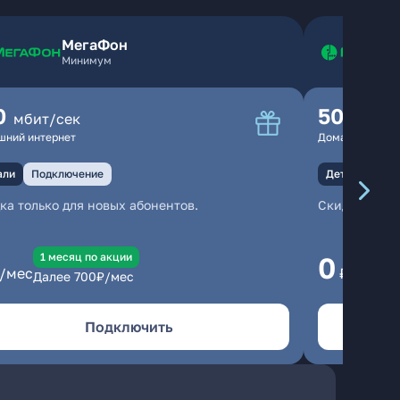
МегаФон
Минимум
0
500
мбит/сек
мбит
шний интернет
Домашний инте
али
Подключение
Детали
Под
ка только для новых абонентов.
Скидка тольк
1 месяц по акции
1
0
/мес
₽/мес
Далее
700
₽/мес
Да
Подключить