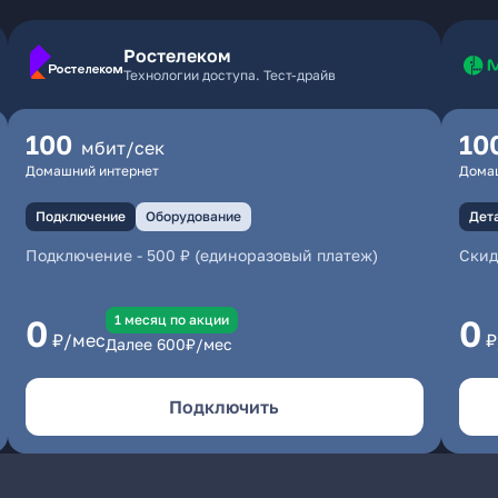
Ростелеком
Технологии доступа. Тест-драйв
100
10
мбит/сек
Домашний интернет
Дома
Подключение
Оборудование
Дет
Подключение
-
500 ₽ (единоразовый платеж)
Скид
1 месяц по акции
0
0
₽/мес
₽
Далее
600
₽/мес
Подключить