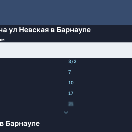
на ул Невская в Барнауле
ом
3/2
7
10
17
21
 в Барнауле