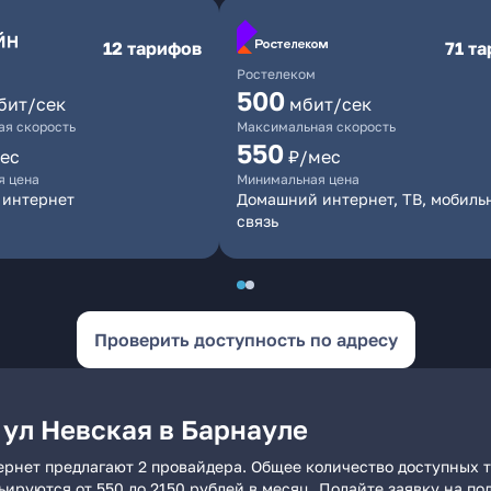
12 тарифов
71 т
Ростелеком
500
бит/сек
мбит/сек
я скорость
Максимальная скорость
550
ес
₽/мес
я цена
Минимальная цена
 интернет
Домашний интернет, ТВ, мобиль
связь
Проверить доступность по адресу
 ул Невская в Барнауле
ернет предлагают 2 провайдера. Общее количество доступных т
рьируются от 550 до 2150 рублей в месяц. Подайте заявку на 