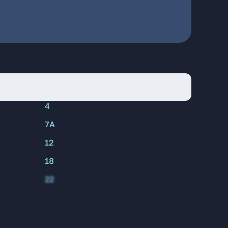
4
7А
12
18
22