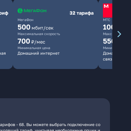
ариф
32 тарифа
МегаФон
МТС
500
1000
мбит/сек
мби
Максимальная скорость
Максимальная 
700
550
₽/мес
₽/мес
Минимальная цена
Минимальная ц
ная
Домашний интернет
Домашний инт
связь
арифов - 68. Вы можете выбрать подключение со
подходящий тариф, учитывая необходимые опции и