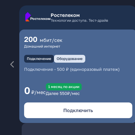
Ростелеком
Технологии доступа. Тест-драйв
200
мбит/сек
Домашний интернет
Подключение
Оборудование
Подключение
-
500 ₽ (единоразовый платеж)
1 месяц по акции
0
₽/мес
Далее
550
₽/мес
Подключить