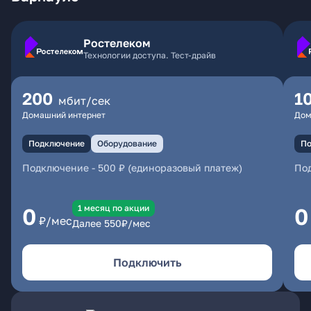
Ростелеком
Технологии доступа. Тест-драйв
200
1
мбит/сек
Домашний интернет
Дом
Подключение
Оборудование
По
Подключение
-
500 ₽ (единоразовый платеж)
По
1 месяц по акции
0
0
₽/мес
Далее
550
₽/мес
Подключить