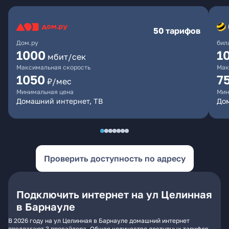
50 тарифов
Дом.ру
бил
1000
1
мбит/сек
Максимальная скорость
Мак
1050
7
₽/мес
Минимальная цена
Мин
Домашний интернет, ТВ
До
Проверить доступность по адресу
Подключить интернет на ул Целинная
в Барнауле
В 2026 году на ул Целинная в Барнауле домашний интернет
предлагают 3 провайдера. Общее количество доступных тарифов -