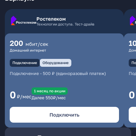
Ростелеком
Технологии доступа. Тест-драйв
200
1
мбит/сек
Домашний интернет
Дом
Подключение
Оборудование
По
Подключение
-
500 ₽ (единоразовый платеж)
По
1 месяц по акции
0
0
₽/мес
Далее
550
₽/мес
Подключить