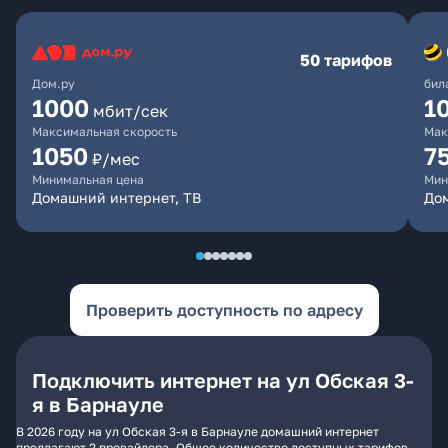
50 тарифов
Дом.ру
бил
1000
1
мбит/сек
Максимальная скорость
Мак
1050
7
₽/мес
Минимальная цена
Мин
Домашний интернет, ТВ
До
Проверить доступность по адресу
Подключить интернет на ул Обская 3-
я в Барнауле
В 2026 году на ул Обская 3-я в Барнауле домашний интернет
предлагают 2 провайдера. Общее количество доступных тарифов -