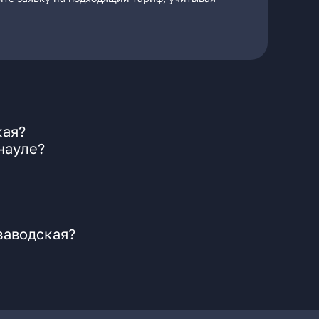
кая?
науле?
заводская?