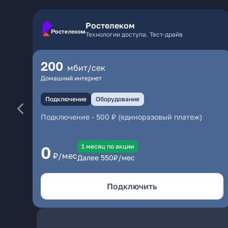
Ростелеком
Технологии доступа. Тест-драйв
200
мбит/сек
Домашний интернет
Подключение
Оборудование
Подключение
-
500 ₽ (единоразовый платеж)
1 месяц по акции
0
₽/мес
Далее
550
₽/мес
Подключить