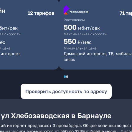
12 тарифов
71 т
Ростелеком
500
бит/сек
мбит/сек
я скорость
Максимальная скорость
550
ес
₽/мес
я цена
Минимальная цена
 интернет
Домашний интернет, ТВ, мобиль
связь
Проверить доступность по адресу
 ул Хлебозаводская в Барнауле
ний интернет предлагают 3 провайдера. Общее количество дост
ны на услуги варьируются от 550 до 3249 рублей в месяц. Под