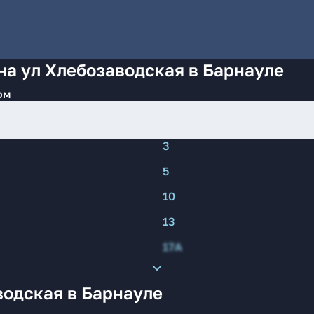
на ул Хлебозаводская в Барнауле
ом
3
5
10
13
17А
водская в Барнауле