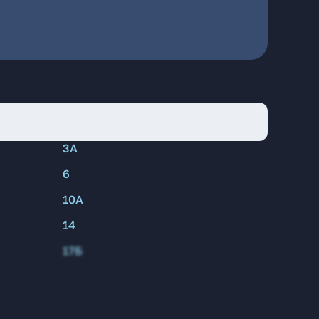
3А
6
10А
14
17Б