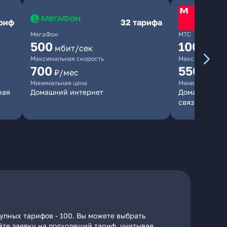
ариф
32 тарифа
МегаФон
МТС
500
1000
мбит/сек
мби
Максимальная скорость
Максимальная 
700
550
₽/мес
₽/мес
Минимальная цена
Минимальная ц
ная
Домашний интернет
Домашний инт
связь
упных тарифов - 100. Вы можете выбрать
айте заявку на подходящий тариф, учитывая