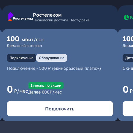
Ростелеком
Технологии доступа. Тест-драйв
100
10
мбит/сек
Домашний интернет
Дома
Подключение
Оборудование
Дет
Подключение
-
500 ₽ (единоразовый платеж)
Скид
1 месяц по акции
0
0
₽/мес
₽
Далее
600
₽/мес
Подключить