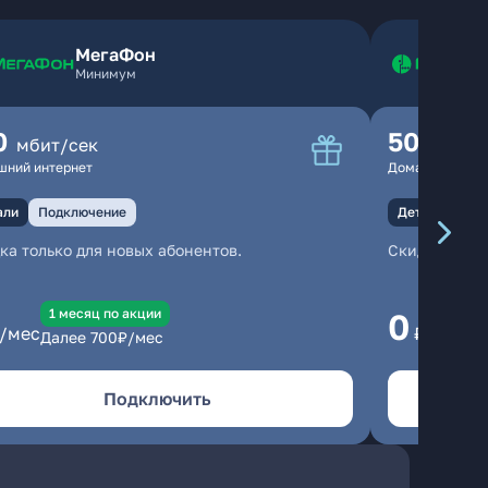
МегаФон
Минимум
0
500
мбит/сек
мбит
шний интернет
Домашний инте
али
Подключение
Детали
Под
ка только для новых абонентов.
Скидка тольк
1 месяц по акции
1
0
/мес
₽/мес
Далее
700
₽/мес
Да
Подключить