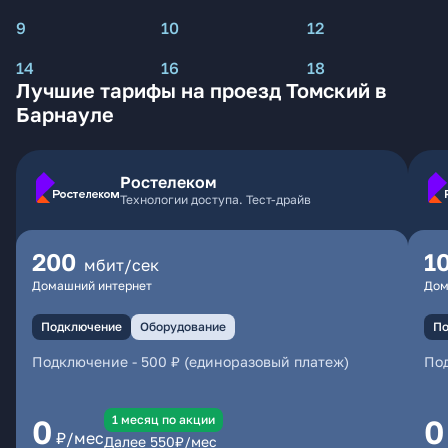
9
10
12
14
16
18
Лучшие тарифы на проезд Томский в
Барнауле
Ростелеком
Технологии доступа. Тест-драйв
200
1
мбит/сек
Домашний интернет
Дом
Подключение
Оборудование
По
Подключение
-
500 ₽ (единоразовый платеж)
По
1 месяц по акции
0
0
₽/мес
Далее
550
₽/мес