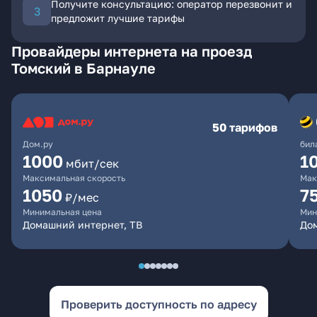
Получите консультацию: оператор перезвонит и
предложит лучшие тарифы
Провайдеры интернета на проезд
Томский в Барнауле
50 тарифов
Дом.ру
бил
1000
1
мбит/сек
Максимальная скорость
Мак
1050
7
₽/мес
Минимальная цена
Мин
Домашний интернет, ТВ
До
Проверить доступность по адресу