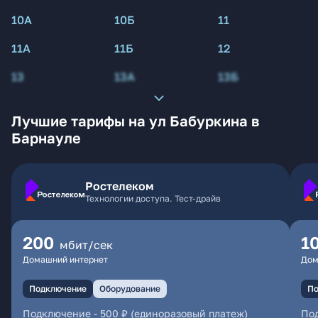
10А
10Б
11
11А
11Б
12
13
13А
13Б
Лучшие тарифы на ул Бабуркина в
Барнауле
Ростелеком
Технологии доступа. Тест-драйв
200
1
мбит/сек
Домашний интернет
Дом
Подключение
Оборудование
По
Подключение
-
500 ₽ (единоразовый платеж)
По