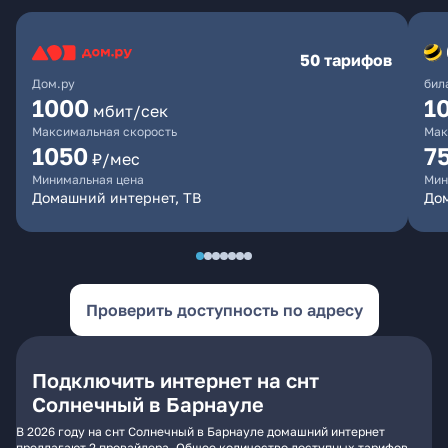
50 тарифов
Дом.ру
бил
1000
1
мбит/сек
Максимальная скорость
Мак
1050
7
₽/мес
Минимальная цена
Мин
Домашний интернет, ТВ
До
Проверить доступность по адресу
Подключить интернет на снт
Солнечный в Барнауле
В 2026 году на снт Солнечный в Барнауле домашний интернет
предлагают 2 провайдера. Общее количество доступных тарифов -