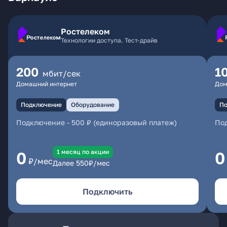
Ростелеком
Технологии доступа. Тест-драйв
200
1
мбит/сек
Домашний интернет
Дом
Подключение
Оборудование
По
Подключение
-
500 ₽ (единоразовый платеж)
По
1 месяц по акции
0
0
₽/мес
Далее
550
₽/мес
Подключить