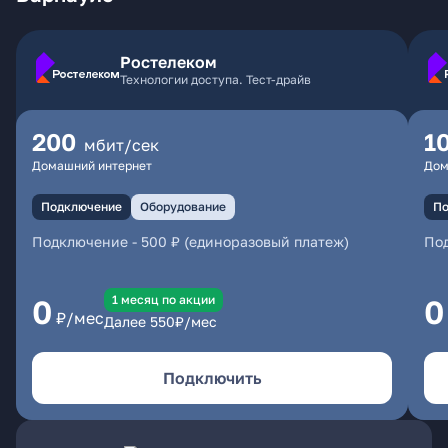
Ростелеком
Технологии доступа. Тест-драйв
200
1
мбит/сек
Домашний интернет
Дом
Подключение
Оборудование
По
Подключение
-
500 ₽ (единоразовый платеж)
По
1 месяц по акции
0
0
₽/мес
Далее
550
₽/мес
Подключить