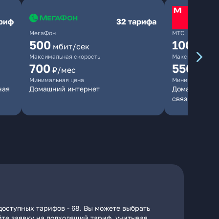
ариф
32 тарифа
МегаФон
МТС
500
1000
мбит/сек
мби
Максимальная скорость
Максимальная 
700
550
₽/мес
₽/мес
Минимальная цена
Минимальная ц
ная
Домашний интернет
Домашний инт
связь
доступных тарифов - 68. Вы можете выбрать
йте заявку на подходящий тариф, учитывая