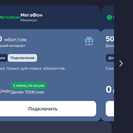
МегаФон
Минимум
0
500
мбит/сек
мбит
шний интернет
Домашний инте
али
Подключение
Детали
Под
ка только для новых абонентов.
Скидка тольк
1 месяц по акции
1
0
/мес
₽/мес
Далее
700
₽/мес
Да
Подключить