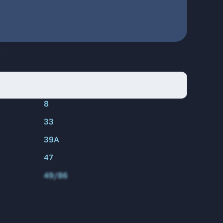
е
8
33
39А
47
49/86