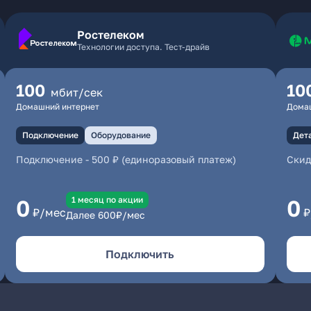
Ростелеком
Технологии доступа. Тест-драйв
100
10
мбит/сек
Домашний интернет
Дома
Подключение
Оборудование
Дет
Подключение
-
500 ₽ (единоразовый платеж)
Скид
1 месяц по акции
0
0
₽/мес
₽
Далее
600
₽/мес
Подключить