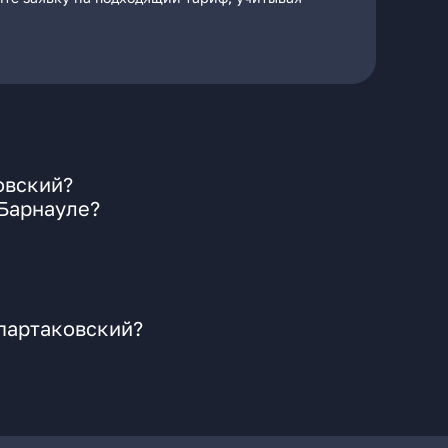
овский?
 Барнауле?
Спартаковский?