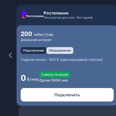
Ростелеком
Технологии доступа. Тест-драйв
200
мбит/сек
Домашний интернет
Подключение
Оборудование
Подключение
-
500 ₽ (единоразовый платеж)
1 месяц по акции
0
₽/мес
Далее
550
₽/мес
Подключить