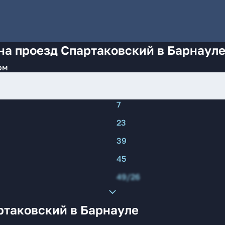
на проезд Спартаковский в Барнаул
ом
7
23
39
45
49/26
ртаковский в Барнауле