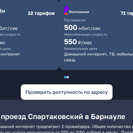
12 тарифов
71 т
Ростелеком
500
бит/сек
мбит/сек
я скорость
Максимальная скорость
550
ес
₽/мес
я цена
Минимальная цена
 интернет
Домашний интернет, ТВ, мобиль
связь
Проверить доступность по адресу
 проезд Спартаковский в Барнауле
машний интернет предлагают 2 провайдера. Общее количество 
ны на услуги варьируются от 550 до 2150 рублей в месяц. Пода