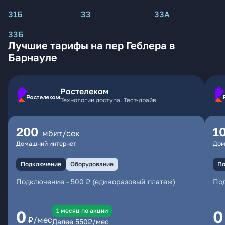
31Б
33
33А
33Б
Лучшие тарифы на пер Геблера в
Барнауле
Ростелеком
Технологии доступа. Тест-драйв
200
1
мбит/сек
Домашний интернет
Дом
Подключение
Оборудование
По
Подключение
-
500 ₽ (единоразовый платеж)
По
1 месяц по акции
0
0
₽/мес
Далее
550
₽/мес