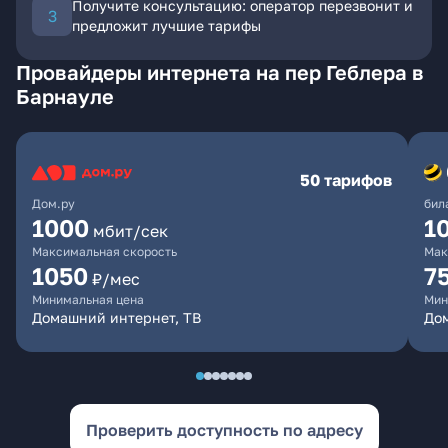
Получите консультацию: оператор перезвонит и
предложит лучшие тарифы
Провайдеры интернета на пер Геблера в
Барнауле
50 тарифов
Дом.ру
бил
1000
1
мбит/сек
Максимальная скорость
Мак
1050
7
₽/мес
Минимальная цена
Мин
Домашний интернет, ТВ
До
Проверить доступность по адресу