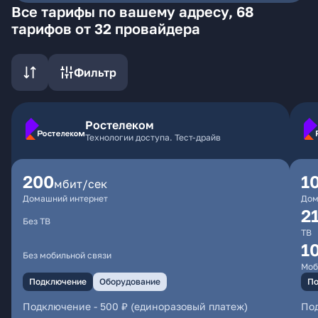
Все тарифы по вашему адресу, 68
тарифов от 32 провайдера
Фильтр
Ростелеком
Технологии доступа. Тест-драйв
200
1
мбит/сек
Домашний интернет
Дом
2
Без ТВ
ТВ
1
Без мобильной связи
Моб
Подключение
Оборудование
По
Подключение
-
500 ₽ (единоразовый платеж)
По