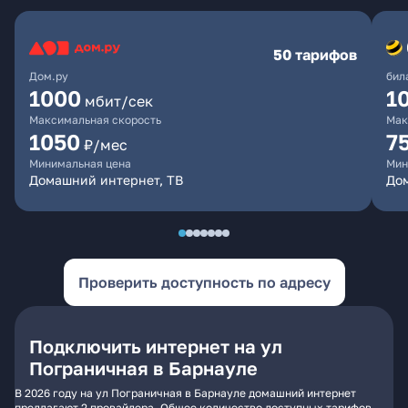
50 тарифов
Дом.ру
бил
1000
1
мбит/сек
Максимальная скорость
Мак
1050
7
₽/мес
Минимальная цена
Мин
Домашний интернет, ТВ
До
Проверить доступность по адресу
Подключить интернет на ул
Пограничная в Барнауле
В 2026 году на ул Пограничная в Барнауле домашний интернет
предлагают 2 провайдера. Общее количество доступных тарифов -