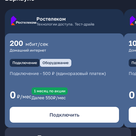
Ростелеком
Технологии доступа. Тест-драйв
200
1
мбит/сек
Домашний интернет
Дом
Подключение
Оборудование
По
Подключение
-
500 ₽ (единоразовый платеж)
По
1 месяц по акции
0
0
₽/мес
Далее
550
₽/мес
Подключить