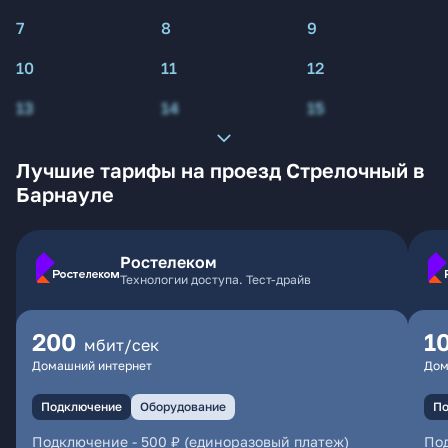
7
8
9
10
11
12
13
14
15
Лучшие тарифы на проезд Стрелочный в
Барнауле
Ростелеком
Технологии доступа. Тест-драйв
200
1
мбит/сек
Домашний интернет
Дом
Подключение
Оборудование
По
Подключение
-
500 ₽ (единоразовый платеж)
По