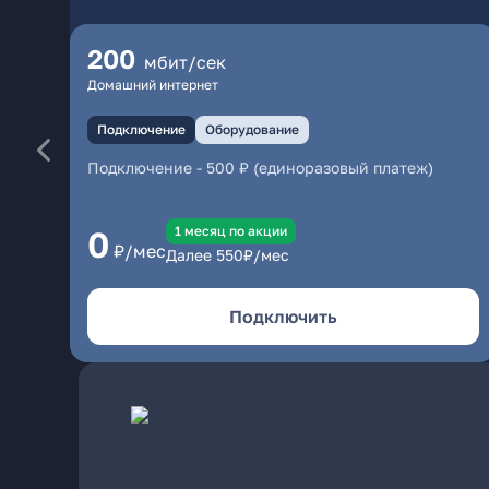
200
мбит/сек
Домашний интернет
Подключение
Оборудование
Подключение
-
500 ₽ (единоразовый платеж)
1 месяц по акции
0
₽/мес
Далее
550
₽/мес
Подключить