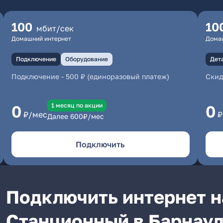
100
10
мбит/сек
Домашний интернет
Дома
Подключение
Оборудование
Дет
Подключение
-
500 ₽ (единоразовый платеж)
Скид
1 месяц по акции
0
0
₽/мес
₽
Далее
600
₽/мес
Подключить
Подключить интернет н
Станционный в Барнау