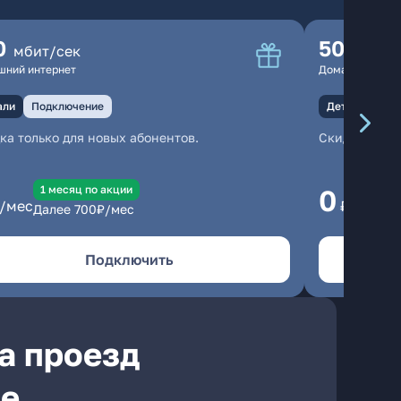
0
500
мбит/сек
мбит
шний интернет
Домашний инте
али
Подключение
Детали
Под
ка только для новых абонентов.
Скидка тольк
1 месяц по акции
1
0
/мес
₽/мес
Далее
700
₽/мес
Да
Подключить
а проезд
ле