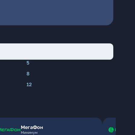
5
8
12
МегаФон
Минимум