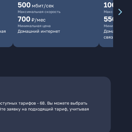
500
1000
мбит/сек
мби
Максимальная скорость
Максимальная 
700
550
₽/мес
₽/мес
Минимальная цена
Минимальная ц
ная
Домашний интернет
Домашний инт
связь
ступных тарифов - 68. Вы можете выбрать
йте заявку на подходящий тариф, учитывая