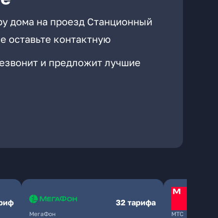
ру дома на проезд Станционный
е оставьте контактную
резвонит и предложит лучшие
ариф
32 тарифа
МегаФон
МТС