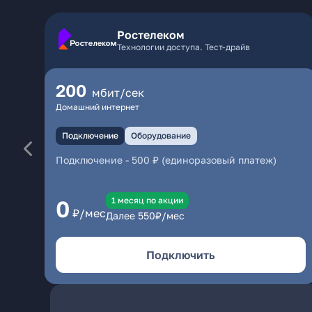
Ростелеком
Технологии доступа. Тест-драйв
200
мбит/сек
Домашний интернет
Подключение
Оборудование
Подключение
-
500 ₽ (единоразовый платеж)
1 месяц по акции
0
₽/мес
Далее
550
₽/мес
Подключить