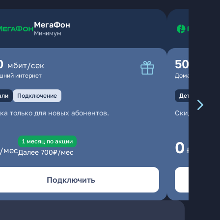
МегаФон
Минимум
0
500
мбит/сек
мбит
шний интернет
Домашний инте
али
Подключение
Детали
Под
ка только для новых абонентов.
Скидка тольк
1 месяц по акции
1
0
/мес
₽/мес
Далее
700
₽/мес
Да
Подключить