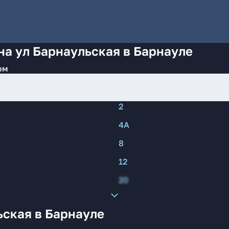
на ул Барнаульская в Барнауле
ом
2
4А
8
12
20
ьская в Барнауле