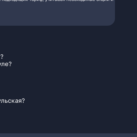
я?
уле?
ульская?