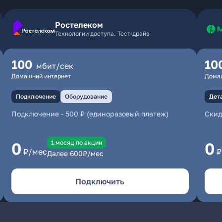
Ростелеком
Технологии доступа. Тест-драйв
100
10
мбит/сек
Домашний интернет
Дома
Подключение
Оборудование
Дет
Подключение
-
500 ₽ (единоразовый платеж)
Скид
1 месяц по акции
0
0
₽/мес
₽
Далее
600
₽/мес
Подключить