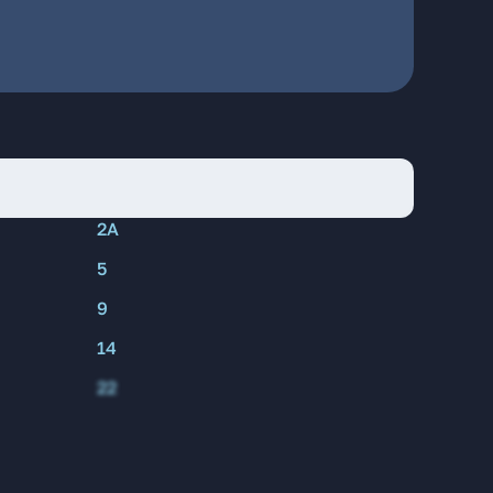
2А
5
9
14
22