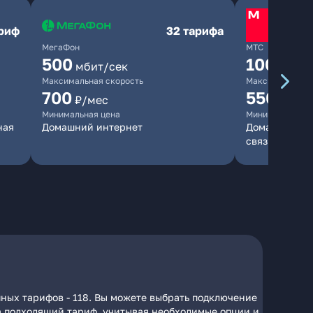
ариф
32 тарифа
МегаФон
МТС
500
1000
мбит/сек
мби
Максимальная скорость
Максимальная 
700
550
₽/мес
₽/мес
Минимальная цена
Минимальная ц
ная
Домашний интернет
Домашний инт
связь
пных тарифов - 118. Вы можете выбрать подключение
 на подходящий тариф, учитывая необходимые опции и