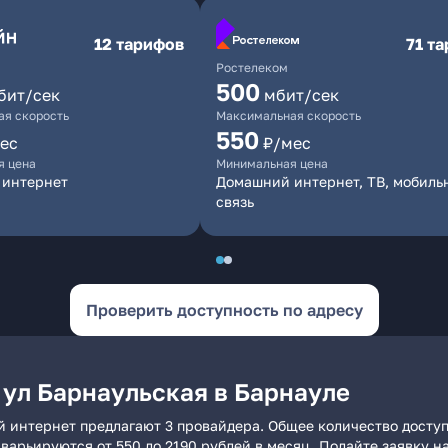
12 тарифов
71 т
Ростелеком
500
бит/сек
мбит/сек
я скорость
Максимальная скорость
550
ес
₽/мес
я цена
Минимальная цена
 интернет
Домашний интернет, ТВ, мобиль
связь
Проверить доступность по адресу
 ул Барнаульская в Барнауле
й интернет предлагают 3 провайдера. Общее количество досту
и варьируются от 550 до 2190 рублей в месяц. Подайте заявку