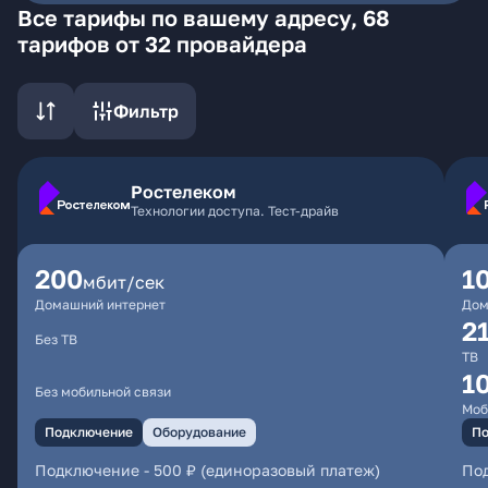
Все тарифы по вашему адресу, 68
тарифов от 32 провайдера
Фильтр
Ростелеком
Технологии доступа. Тест-драйв
200
1
мбит/сек
Домашний интернет
Дом
2
Без ТВ
ТВ
1
Без мобильной связи
Моб
Подключение
Оборудование
По
Подключение
-
500 ₽ (единоразовый платеж)
По