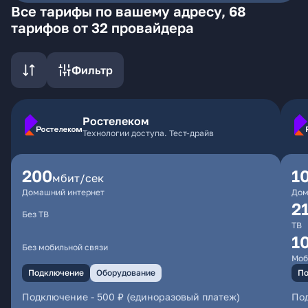
Все тарифы по вашему адресу, 68
тарифов от 32 провайдера
Фильтр
Ростелеком
Технологии доступа. Тест-драйв
200
1
мбит/сек
Домашний интернет
Дом
2
Без ТВ
ТВ
1
Без мобильной связи
Моб
Подключение
Оборудование
По
Подключение
-
500 ₽ (единоразовый платеж)
По