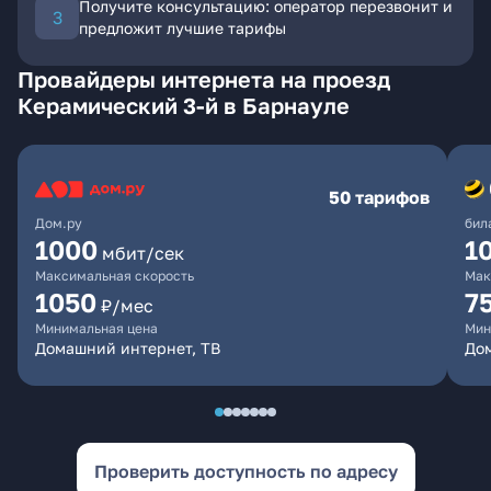
Получите консультацию: оператор перезвонит и
предложит лучшие тарифы
Провайдеры интернета на проезд
Керамический 3-й в Барнауле
50 тарифов
Дом.ру
бил
1000
1
мбит/сек
Максимальная скорость
Мак
1050
7
₽/мес
Минимальная цена
Мин
Домашний интернет, ТВ
До
Проверить доступность по адресу