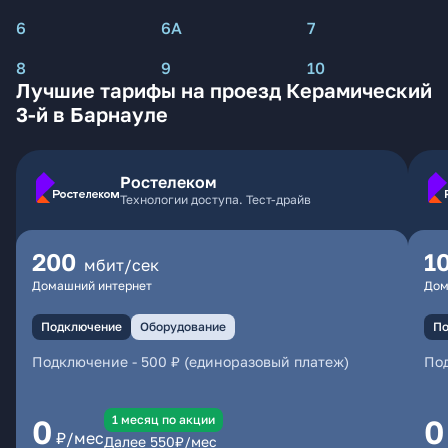
6
6А
7
8
9
10
Лучшие тарифы на проезд Керамический
3-й в Барнауле
Ростелеком
Технологии доступа. Тест-драйв
200
1
мбит/сек
Домашний интернет
Дом
Подключение
Оборудование
По
Подключение
-
500 ₽ (единоразовый платеж)
По
1 месяц по акции
0
0
₽/мес
Далее
550
₽/мес