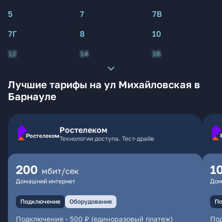
5
7
7В
7Г
8
10
12
14
16
Лучшие тарифы на ул Михайловская в
Барнауле
Ростелеком
Технологии доступа. Тест-драйв
200
1
мбит/сек
Домашний интернет
Дом
Подключение
Оборудование
По
Подключение
-
500 ₽ (единоразовый платеж)
По