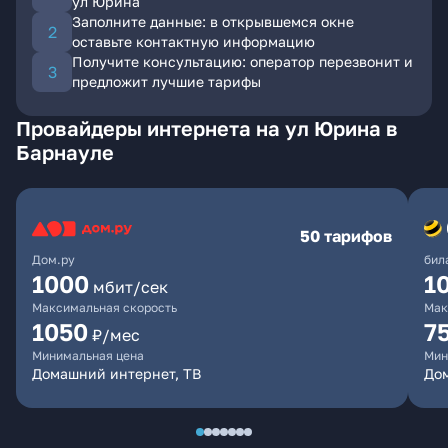
ул Юрина
Заполните данные: в открывшемся окне
оставьте контактную информацию
Получите консультацию: оператор перезвонит и
предложит лучшие тарифы
Провайдеры интернета на ул Юрина в
Барнауле
50 тарифов
Дом.ру
бил
1000
1
мбит/сек
Максимальная скорость
Мак
1050
7
₽/мес
Минимальная цена
Мин
Домашний интернет, ТВ
До