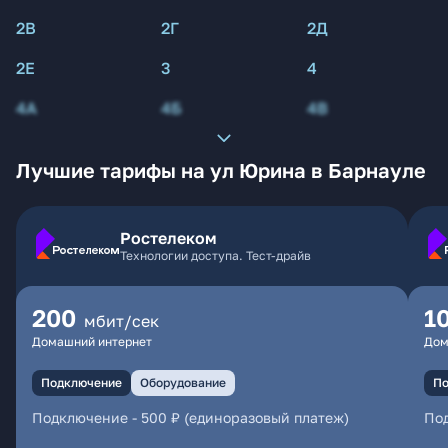
2В
2Г
2Д
2Е
3
4
4А
4Б
4В
Лучшие тарифы на ул Юрина в Барнауле
Ростелеком
Технологии доступа. Тест-драйв
200
1
мбит/сек
Домашний интернет
Дом
Подключение
Оборудование
По
Подключение
-
500 ₽ (единоразовый платеж)
По