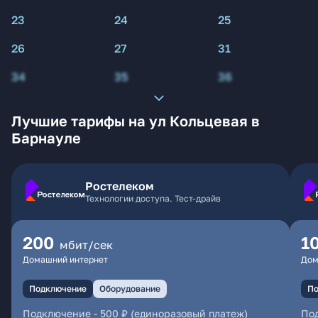
23
24
25
26
27
31
34
35
36
Лучшие тарифы на ул Кольцевая в
Барнауле
Ростелеком
Технологии доступа. Тест-драйв
200
1
мбит/сек
Домашний интернет
Дом
Подключение
Оборудование
По
Подключение
-
500 ₽ (единоразовый платеж)
По