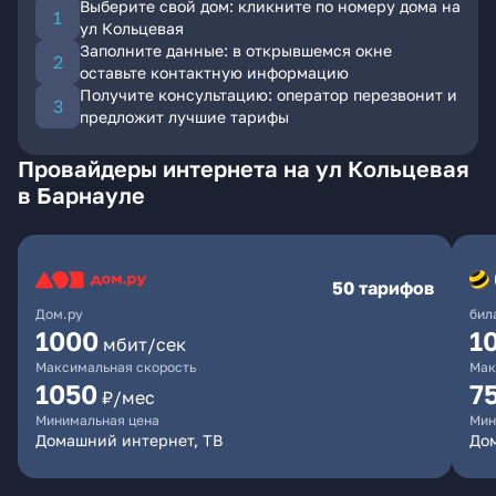
Выберите свой дом: кликните по номеру дома на
ул Кольцевая
Заполните данные: в открывшемся окне
оставьте контактную информацию
Получите консультацию: оператор перезвонит и
предложит лучшие тарифы
Провайдеры интернета на ул Кольцевая
в Барнауле
50 тарифов
Дом.ру
бил
1000
1
мбит/сек
Максимальная скорость
Мак
1050
7
₽/мес
Минимальная цена
Мин
Домашний интернет, ТВ
До