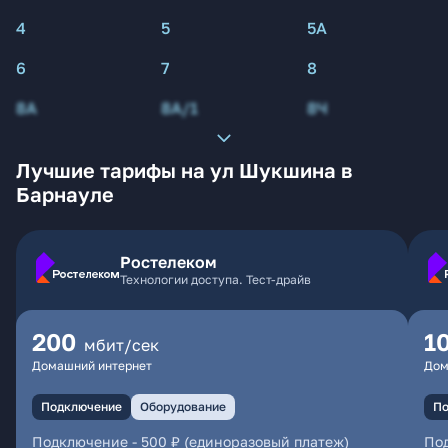
4
5
5А
6
7
8
8А
8А/1
8Ч
Лучшие тарифы на ул Шукшина в
Барнауле
Ростелеком
Технологии доступа. Тест-драйв
200
1
мбит/сек
Домашний интернет
Дом
Подключение
Оборудование
По
Подключение
-
500 ₽ (единоразовый платеж)
По